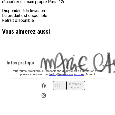
récupérer en main propre Paris 12e
Disponible à la livraison
Le produit est disponible
Retrait disponible
Vous aimerez aussi
Infos pratiques
Pour toutes questions ou propositions de projets / collaborations, vous
pouvez écrire un mail
hello@mariecasays.com
. Merci !
mentions
CGV
légales