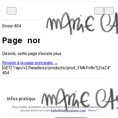
Erreur 404
Page non trouvée.
Désolé, cette page n'existe plus.
Revenir à la page principale
→
[GET] "/api/v2/headless/products/prod_FMkPc8vTjZraZ4":
404
Infos pratiques
Pour toutes questions ou propositions de projets / collaborations, vous
pouvez écrire un mail
hello@mariecasays.com
. Merci !